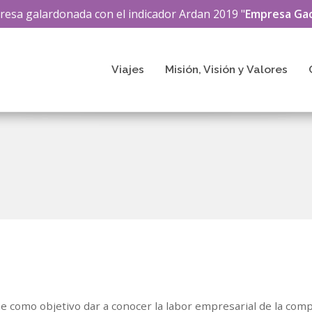
esa galardonada con el indicador
Ardan
2019 "
Empresa Gac
Viajes
Misión, Visión y Valores
e como objetivo dar a conocer la labor empresarial de la compa