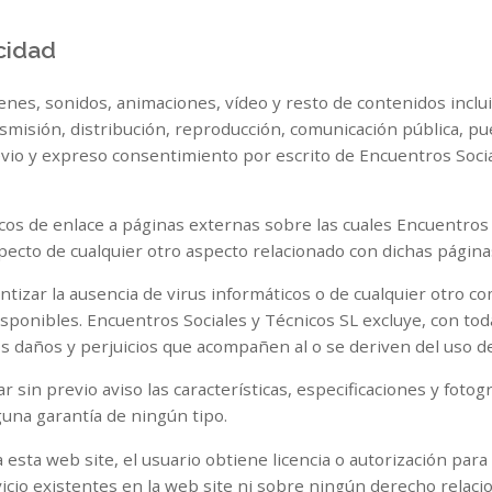
acidad
enes, sonidos, animaciones, vídeo y resto de contenidos incl
smisión, distribución, reproducción, comunicación pública, pu
revio y expreso consentimiento por escrito de Encuentros Soci
cos de enlace a páginas externas sobre las cuales Encuentros 
pecto de cualquier otro aspecto relacionado con dichas página
tizar la ausencia de virus informáticos o de cualquier otro c
sponibles. Encuentros Sociales y Técnicos SL excluye, con to
los daños y perjuicios que acompañen al o se deriven del uso d
 sin previo aviso las características, especificaciones y fotog
guna garantía de ningún tipo.
sta web site, el usuario obtiene licencia o autorización para l
icio existentes en la web site ni sobre ningún derecho relaci