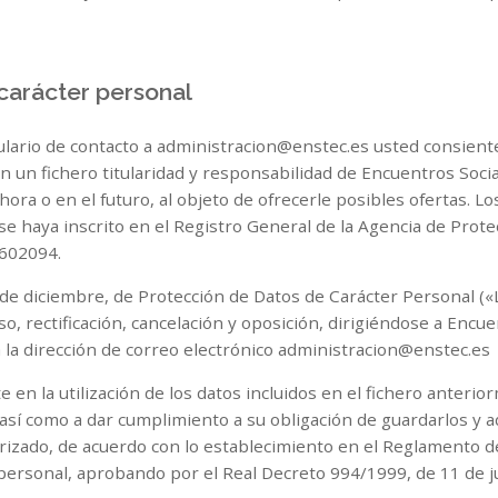
 carácter personal
mulario de contacto a administracion@enstec.es usted consien
 un fichero titularidad y responsabilidad de Encuentros Socia
a o en el futuro, al objeto de ofrecerle posibles ofertas. Los
 se haya inscrito en el Registro General de la Agencia de Prot
3602094.
e diciembre, de Protección de Datos de Carácter Personal («L
o, rectificación, cancelación y oposición, dirigiéndose a Encue
 la dirección de correo electrónico administracion@enstec.es
n la utilización de los datos incluidos en el fichero anterior
o, así como a dar cumplimiento a su obligación de guardarlos y 
orizado, de acuerdo con lo establecimiento en el Reglamento d
ersonal, aprobando por el Real Decreto 994/1999, de 11 de j