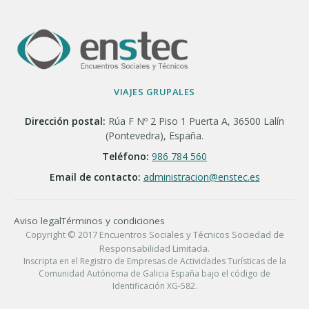
VIAJES GRUPALES
Dirección postal:
Rúa F Nº 2 Piso 1 Puerta A, 36500 Lalín
(Pontevedra), España.
Teléfono:
986 784 560
Email de contacto:
administracion@enstec.es
Aviso legal
Términos y condiciones
Copyright © 2017 Encuentros Sociales y Técnicos Sociedad de
Responsabilidad Limitada.
Inscripta en el Registro de Empresas de Actividades Turísticas de la
Comunidad Autónoma de Galicia España bajo el código de
Identificación XG-582.