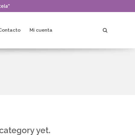
ela"
Contacto
Mi cuenta
ategory yet.