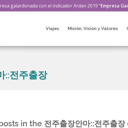
esa galardonada con el indicador
Ardan
2019 "
Empresa Gac
Viajes
Misión, Visión y Valores
안마::전주출장
any posts in the 전주출장안마::전주출장 c